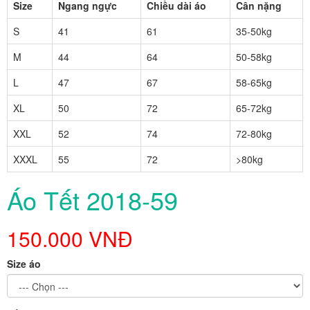
Size
Ngang ngực
Chiều dài áo
Cân nặng
S
41
61
35-50kg
M
44
64
50-58kg
L
47
67
58-65kg
XL
50
72
65-72kg
XXL
52
74
72-80kg
XXXL
55
72
>80kg
Áo Tết 2018-59
150.000 VNĐ
Size áo