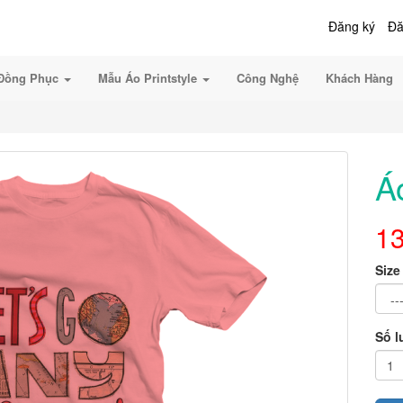
Đăng ký
Đă
Đồng Phục
Mẫu Áo Printstyle
Công Nghệ
Khách Hàng
Á
1
Size
Số 