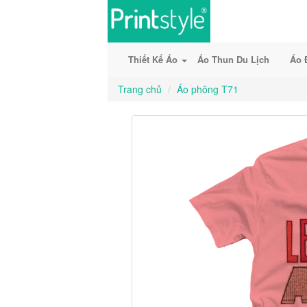
Thiết Kế Áo
Áo Thun Du Lịch
Áo 
Trang chủ
Áo phông T71