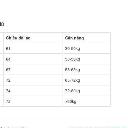
Nữ
Chiều dài áo
Cân nặng
61
35-50kg
64
50-58kg
67
58-65kg
72
65-72kg
74
72-80kg
72
>80kg