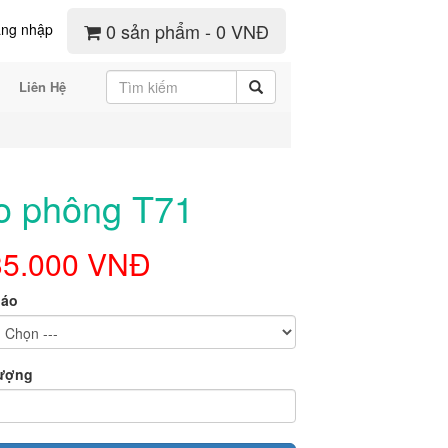
0 sản phẩm - 0 VNĐ
ng nhập
Liên Hệ
o phông T71
35.000 VNĐ
 áo
lượng