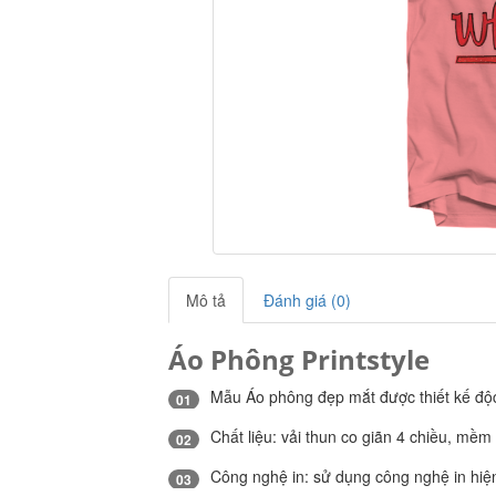
Mô tả
Đánh giá (0)
Áo Phông Printstyle
Mẫu Áo phông đẹp mắt được thiết kế độc 
01
Chất liệu: vải thun co giãn 4 chiều, mềm
02
Công nghệ in: sử dụng công nghệ in hiện 
03