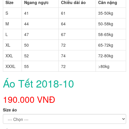
Size
Ngang ngực
Chiều dài áo
Cân nặng
S
41
61
35-50kg
M
44
64
50-58kg
L
47
67
58-65kg
XL
50
72
65-72kg
XXL
52
74
72-80kg
XXXL
55
72
>80kg
Áo Tết 2018-10
190.000 VNĐ
Size áo