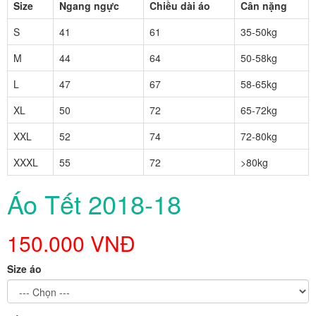
Size
Ngang ngực
Chiều dài áo
Cân nặng
S
41
61
35-50kg
M
44
64
50-58kg
L
47
67
58-65kg
XL
50
72
65-72kg
XXL
52
74
72-80kg
XXXL
55
72
>80kg
Áo Tết 2018-18
150.000 VNĐ
Size áo