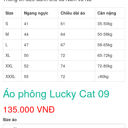
Size
Ngang ngực
Chiều dài áo
Cân nặng
S
41
61
35-50kg
M
44
64
50-58kg
L
47
67
58-65kg
XL
50
72
65-72kg
XXL
52
74
72-80kg
XXXL
55
72
>80kg
Áo phông Lucky Cat 09
135.000 VNĐ
Size áo