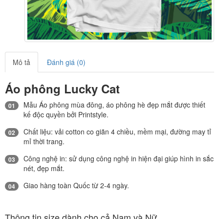
Mô tả
Đánh giá (0)
Áo phông Lucky Cat
Mẫu Áo phông mùa đông, áo phông hè đẹp mắt được thiết
01
kế độc quyền bởi Printstyle.
Chất liệu: vải cotton co giãn 4 chiều, mềm mại, đường may tỉ
02
mỉ thời trang.
Công nghệ in: sử dụng công nghệ in hiện đại giúp hình in sắc
03
nét, đẹp mắt.
Giao hàng toàn Quốc từ 2-4 ngày.
04
Thông tin size dành cho cả Nam và Nữ