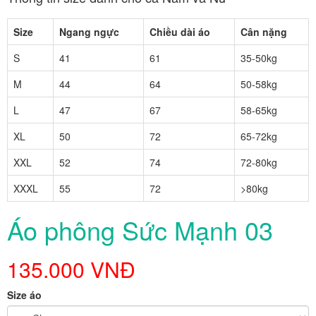
Size
Ngang ngực
Chiều dài áo
Cân nặng
S
41
61
35-50kg
M
44
64
50-58kg
L
47
67
58-65kg
XL
50
72
65-72kg
XXL
52
74
72-80kg
XXXL
55
72
>80kg
Áo phông Sức Mạnh 03
135.000 VNĐ
Size áo