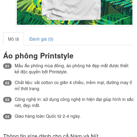
Mô tả
Đánh giá (0)
Áo phông Printstyle
Mẫu Áo phông mùa đông, áo phông hè đẹp mắt được thiết
01
kế độc quyền bởi Printstyle.
Chất liệu: vải cotton co giãn 4 chiều, mềm mại, đường may tỉ
02
mỉ thời trang.
Công nghệ in: sử dụng công nghệ in hiện đại giúp hình in sắc
03
nét, đẹp mắt.
Giao hàng toàn Quốc từ 2-4 ngày.
04
Thông tin size dành cho cả Nam và Nữ