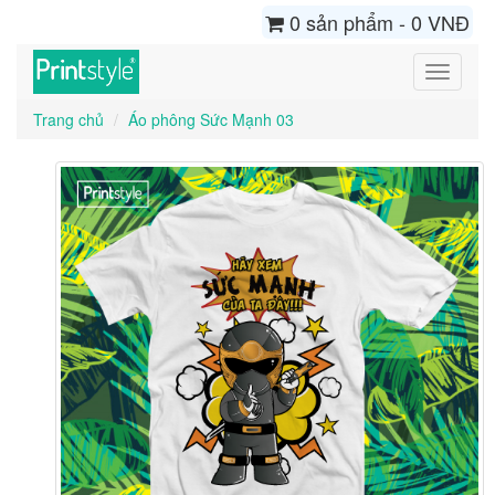
0 sản phẩm - 0 VNĐ
Toggle
navigati
Trang chủ
Áo phông Sức Mạnh 03