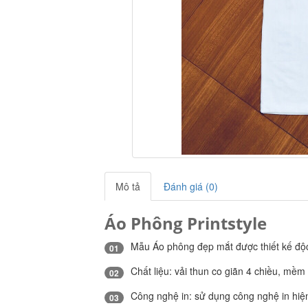
Mô tả
Đánh giá (0)
Áo Phông Printstyle
Mẫu Áo phông đẹp mắt được thiết kế độc 
01
Chất liệu: vải thun co giãn 4 chiều, mềm
02
Công nghệ in: sử dụng công nghệ in hiện 
03