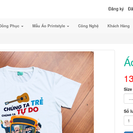
Đăng ký
Đă
Đồng Phục
Mẫu Áo Printstyle
Công Nghệ
Khách Hàng
Á
1
Size
Số 