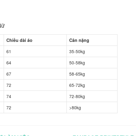
Nữ
Chiều dài áo
Cân nặng
61
35-50kg
64
50-58kg
67
58-65kg
72
65-72kg
74
72-80kg
72
>80kg