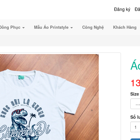
Đăng ký
Đă
Đồng Phục
Mẫu Áo Printstyle
Công Nghệ
Khách Hàng
Á
1
Size
Số 