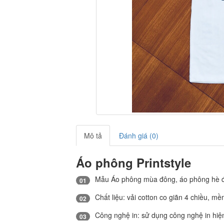
Mô tả
Đánh giá (0)
Áo phông Printstyle
Mẫu Áo phông mùa đông, áo phông hè đẹp
01
Chất liệu: vải cotton co giãn 4 chiều, m
02
Công nghệ in: sử dụng công nghệ in hiện 
03