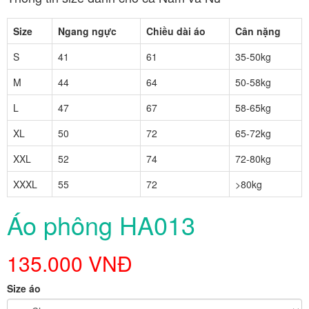
Size
Ngang ngực
Chiều dài áo
Cân nặng
S
41
61
35-50kg
M
44
64
50-58kg
L
47
67
58-65kg
XL
50
72
65-72kg
XXL
52
74
72-80kg
XXXL
55
72
>80kg
Áo phông HA013
135.000 VNĐ
Size áo