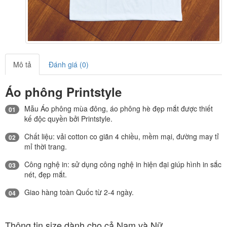
Mô tả
Đánh giá (0)
Áo phông Printstyle
Mẫu Áo phông mùa đông, áo phông hè đẹp mắt được thiết
01
kế độc quyền bởi Printstyle.
Chất liệu: vải cotton co giãn 4 chiều, mềm mại, đường may tỉ
02
mỉ thời trang.
Công nghệ in: sử dụng công nghệ in hiện đại giúp hình in sắc
03
nét, đẹp mắt.
Giao hàng toàn Quốc từ 2-4 ngày.
04
Thông tin size dành cho cả Nam và Nữ