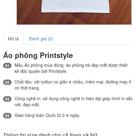
Mô tả
Đánh giá (0)
Áo phông Printstyle
Mẫu Áo phông mùa đông, áo phông hè đẹp mắt được thiết
01
kế độc quyền bởi Printstyle.
Chất liệu: vải cotton co giãn 4 chiều, mềm mại, đường may tỉ
02
mỉ thời trang.
Công nghệ in: sử dụng công nghệ in hiện đại giúp hình in sắc
03
nét, đẹp mắt.
Giao hàng toàn Quốc từ 2-4 ngày.
04
Thông tin size dành cho cả Nam và Nữ