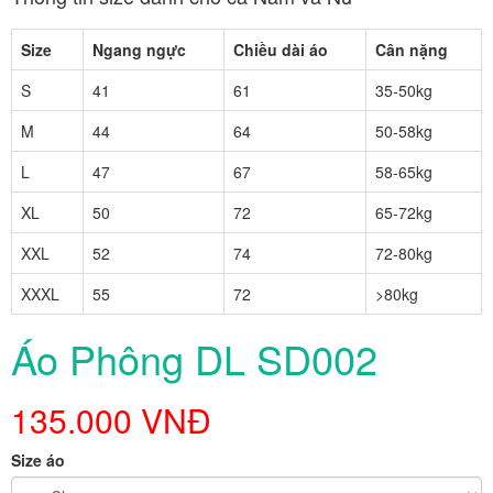
Size
Ngang ngực
Chiều dài áo
Cân nặng
S
41
61
35-50kg
M
44
64
50-58kg
L
47
67
58-65kg
XL
50
72
65-72kg
XXL
52
74
72-80kg
XXXL
55
72
>80kg
Áo Phông DL SD002
135.000 VNĐ
Size áo