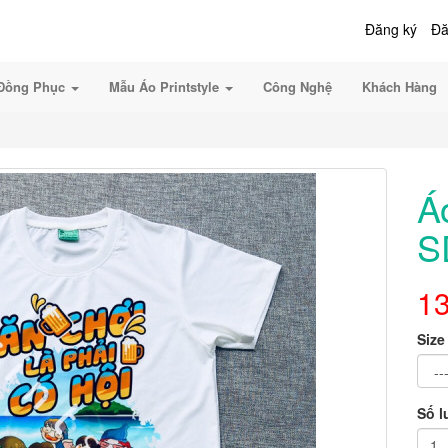
Đăng ký
Đă
Đồng Phục
Mẫu Áo Printstyle
Công Nghệ
Khách Hàng
Á
S
1
Size
Số 