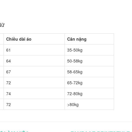
Nữ
Chiều dài áo
Cân nặng
61
35-50kg
64
50-58kg
67
58-65kg
72
65-72kg
74
72-80kg
72
>80kg