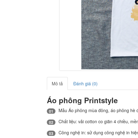
Mô tả
Đánh giá (0)
Áo phông Printstyle
Mẫu Áo phông mùa đông, áo phông hè đẹp
01
Chất liệu: vải cotton co giãn 4 chiều, m
02
Công nghệ in: sử dụng công nghệ in hiện 
03