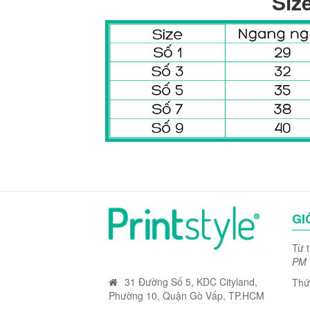
Siz
GI
Từ 
PM
31 Đường Số 5, KDC Cityland,
Thứ
Phường 10, Quận Gò Vấp, TP.HCM