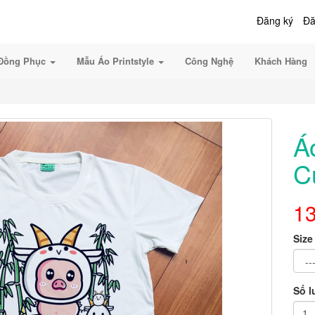
Đăng ký
Đă
Đồng Phục
Mẫu Áo Printstyle
Công Nghệ
Khách Hàng
Á
C
1
Size
Số 