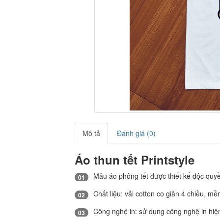
Mô tả
Đánh giá (0)
Áo thun tết Printstyle
Mẫu áo phông tết được thiết kế độc quyền
01
Chất liệu: vải cotton co giãn 4 chiều, m
02
Công nghệ in: sử dụng công nghệ in hiện 
03