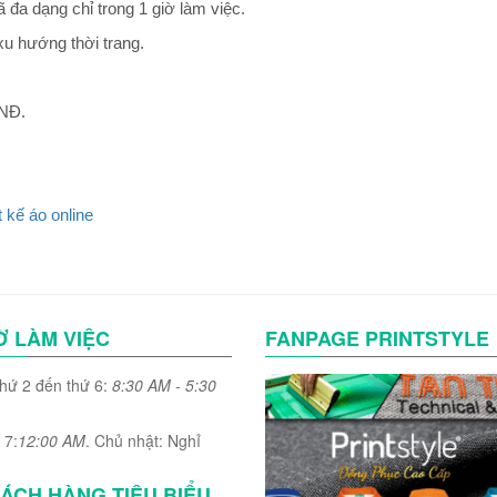
 đa dạng chỉ trong 1 giờ làm việc.
xu hướng thời trang.
VNĐ.
t kế áo online
Ờ LÀM VIỆC
FANPAGE PRINTSTYLE
thứ 2 đến thứ 6:
8:30 AM - 5:30
 7:
12:00 AM
. Chủ nhật: Nghỉ
ÁCH HÀNG TIÊU BIỂU