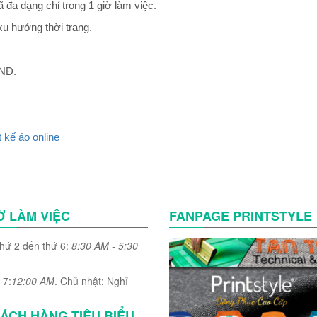
 đa dạng chỉ trong 1 giờ làm việc.
xu hướng thời trang.
VNĐ.
t kế áo online
Ờ LÀM VIỆC
FANPAGE PRINTSTYLE
thứ 2 đến thứ 6:
8:30 AM - 5:30
 7:
12:00 AM
. Chủ nhật: Nghỉ
ÁCH HÀNG TIÊU BIỂU