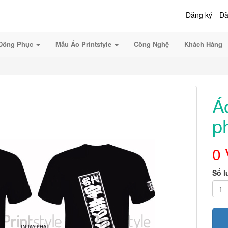
Đăng ký
Đă
Đồng Phục
Mẫu Áo Printstyle
Công Nghệ
Khách Hàng
Á
p
0
Số 