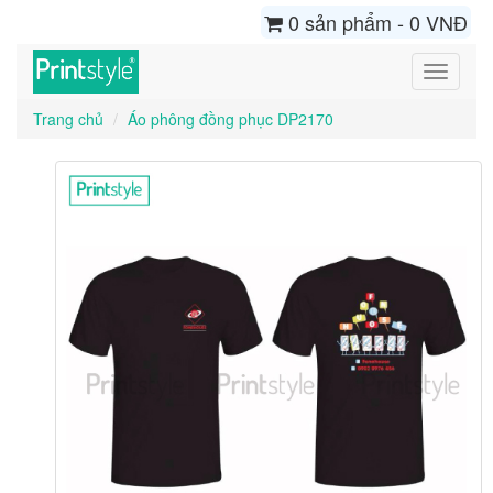
0 sản phẩm - 0 VNĐ
Toggle
navigati
Trang chủ
Áo phông đồng phục DP2170