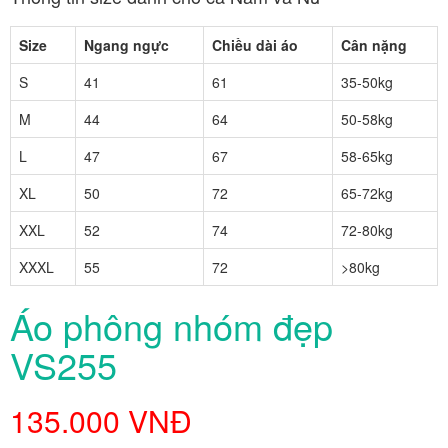
Size
Ngang ngực
Chiều dài áo
Cân nặng
S
41
61
35-50kg
M
44
64
50-58kg
L
47
67
58-65kg
XL
50
72
65-72kg
XXL
52
74
72-80kg
XXXL
55
72
>80kg
Áo phông nhóm đẹp
VS255
135.000 VNĐ