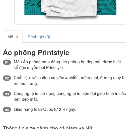
Mô tả
Đánh giá (0)
Áo phông Printstyle
Mẫu Áo phông mùa đông, áo phông hè đẹp mắt được thiết
01
kế độc quyền bởi Printstyle.
Chất liệu: vải cotton co giãn 4 chiều, mềm mại, đường may tỉ
02
mỉ thời trang.
Công nghệ in: sử dụng công nghệ in hiện đại giúp hình in sắc
03
nét, đẹp mắt.
Giao hàng toàn Quốc từ 2-4 ngày.
04
Thông tin size dành cho cả Nam và Nữ