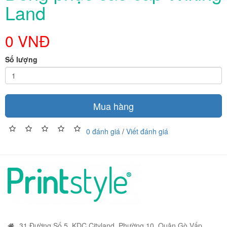
Land
0 VNĐ
Số lượng
Mua hàng
0 đánh giá
/
Viết đánh giá
31 Đường Số 5, KDC Cityland, Phường 10, Quận Gò Vấp,