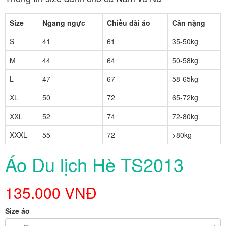
Size
Ngang ngực
Chiều dài áo
Cân nặng
S
41
61
35-50kg
M
44
64
50-58kg
L
47
67
58-65kg
XL
50
72
65-72kg
XXL
52
74
72-80kg
XXXL
55
72
>80kg
Áo Du lịch Hè TS2013
135.000 VNĐ
Size áo