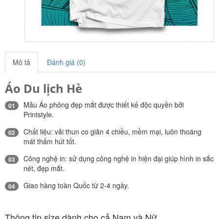
Mô tả
Đánh giá (0)
Áo Du lịch Hè
Mẫu Áo phông đẹp mắt được thiết kế độc quyền bởi
01
Printstyle.
Chất liệu: vải thun co giãn 4 chiều, mềm mại, luôn thoáng
02
mát thấm hút tốt.
Công nghệ in: sử dụng công nghệ in hiện đại giúp hình in sắc
03
nét, đẹp mắt.
Giao hàng toàn Quốc từ 2-4 ngày.
04
Thông tin size dành cho cả Nam và Nữ