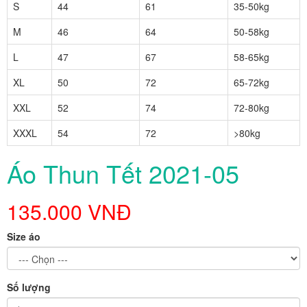
S
44
61
35-50kg
M
46
64
50-58kg
L
47
67
58-65kg
XL
50
72
65-72kg
XXL
52
74
72-80kg
XXXL
54
72
>80kg
Áo Thun Tết 2021-05
135.000 VNĐ
Size áo
Số lượng