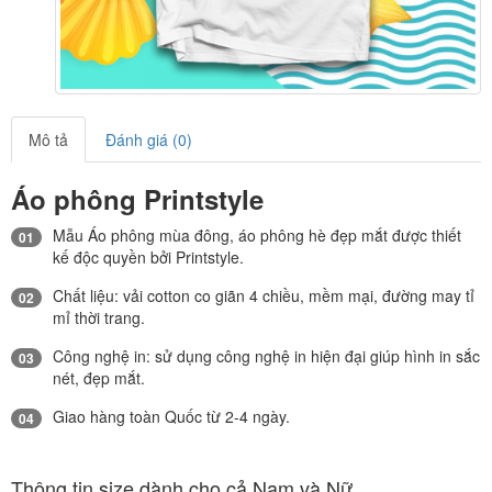
Mô tả
Đánh giá (0)
Áo phông Printstyle
Mẫu Áo phông mùa đông, áo phông hè đẹp mắt được thiết
01
kế độc quyền bởi Printstyle.
Chất liệu: vải cotton co giãn 4 chiều, mềm mại, đường may tỉ
02
mỉ thời trang.
Công nghệ in: sử dụng công nghệ in hiện đại giúp hình in sắc
03
nét, đẹp mắt.
Giao hàng toàn Quốc từ 2-4 ngày.
04
Thông tin size dành cho cả Nam và Nữ