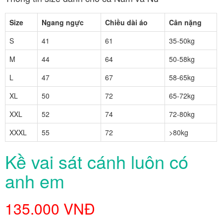
Size
Ngang ngực
Chiều dài áo
Cân nặng
S
41
61
35-50kg
M
44
64
50-58kg
L
47
67
58-65kg
XL
50
72
65-72kg
XXL
52
74
72-80kg
XXXL
55
72
>80kg
Kề vai sát cánh luôn có
anh em
135.000 VNĐ