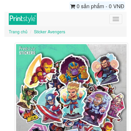
0 sản phẩm - 0 VNĐ
Toggle
navigati
Trang chủ
Sticker Avengers