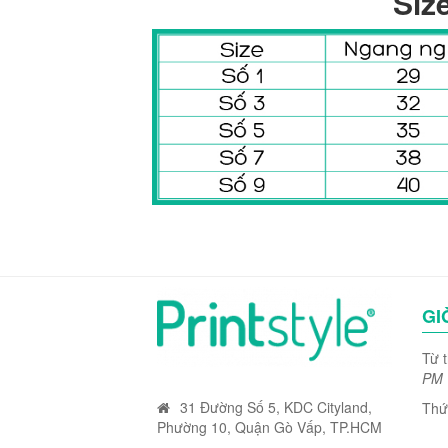
Siz
GI
Từ 
PM
31 Đường Số 5, KDC Cityland,
Thứ
Phường 10, Quận Gò Vấp, TP.HCM