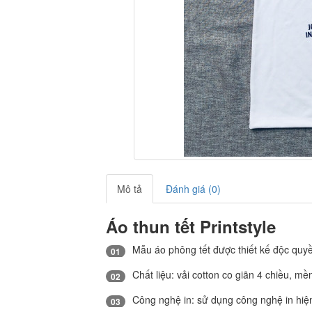
Mô tả
Đánh giá (0)
Áo thun tết Printstyle
Mẫu áo phông tết được thiết kế độc quyền
01
Chất liệu: vải cotton co giãn 4 chiều, m
02
Công nghệ in: sử dụng công nghệ in hiện 
03