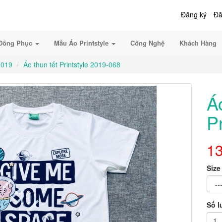
Đăng ký
Đă
Đồng Phục
Mẫu Áo Printstyle
Công Nghệ
Khách Hàng
2019
Áo thun tết Printstyle 2019-068
Á
P
1
Size
Số 