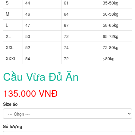
S
44
61
35-50kg
M
46
64
50-58kg
L
47
67
58-65kg
XL
50
72
65-72kg
XXL
52
74
72-80kg
XXXL
54
72
>80kg
Cầu Vừa Đủ Ăn
135.000 VNĐ
Size áo
Số lượng