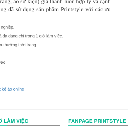
trang, áo sự kiện) giá thành luôn hợp lý và cạnh
àng đã sử dụng sản phẩm Printstyle
với các ưu
 nghiệp.
 đa dạng chỉ trong 1 giờ làm việc.
xu hướng thời trang.
VNĐ.
t kế áo online
Ờ LÀM VIỆC
FANPAGE PRINTSTYLE