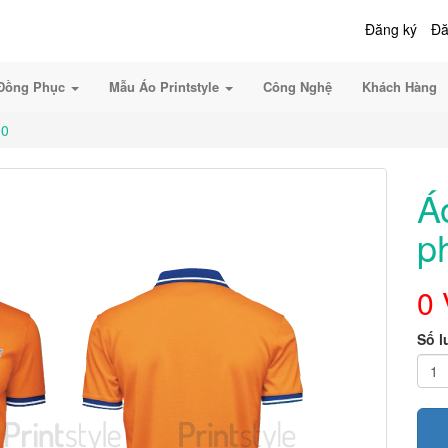
Đăng ký
Đă
Đồng Phục
Mẫu Áo Printstyle
Công Nghệ
Khách Hàng
00
Á
p
0
Số 