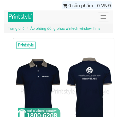
0 sản phẩm - 0 VNĐ
Toggle
navigati
Trang chủ
Áo phông đồng phục wintech window films