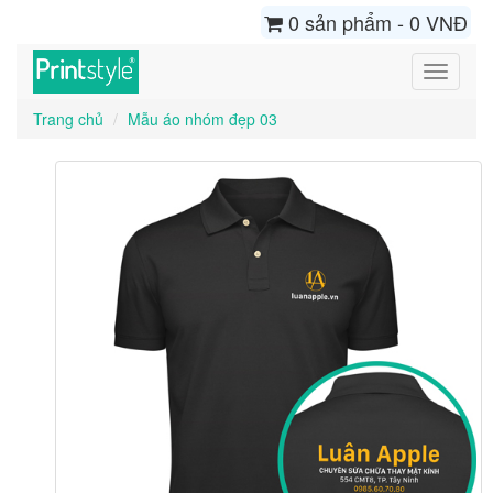
0 sản phẩm - 0 VNĐ
Toggle
navigati
Trang chủ
Mẫu áo nhóm đẹp 03