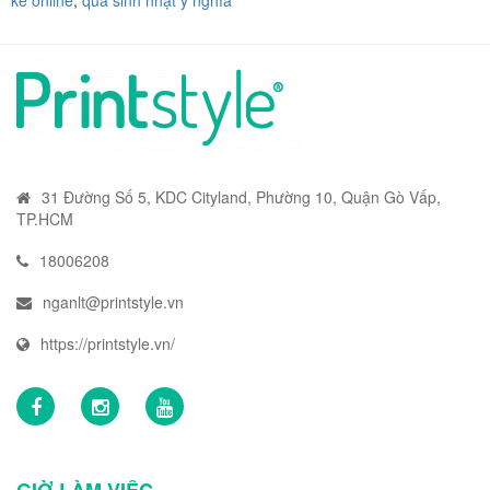
kế online
,
quà sinh nhật ý nghĩa
31 Đường Số 5, KDC Cityland, Phường 10, Quận Gò Vấp,
TP.HCM
18006208
nganlt@printstyle.vn
https://printstyle.vn/