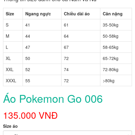
Size
Ngang ngực
Chiều dài áo
Cân nặng
S
41
61
35-50kg
M
44
64
50-58kg
L
47
67
58-65kg
XL
50
72
65-72kg
XXL
52
74
72-80kg
XXXL
55
72
>80kg
Áo Pokemon Go 006
135.000 VNĐ
Size áo