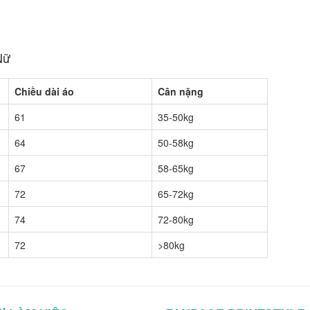
Nữ
Chiều dài áo
Cân nặng
61
35-50kg
64
50-58kg
67
58-65kg
72
65-72kg
74
72-80kg
72
>80kg