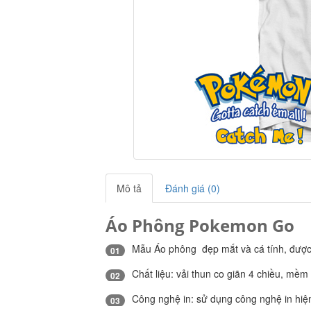
Mô tả
Đánh giá (0)
Áo Phông Pokemon Go
Mẫu Áo phông đẹp mắt và cá tính, được t
01
Chất liệu: vải thun co giãn 4 chiều, mềm
02
Công nghệ in: sử dụng công nghệ in hiện 
03