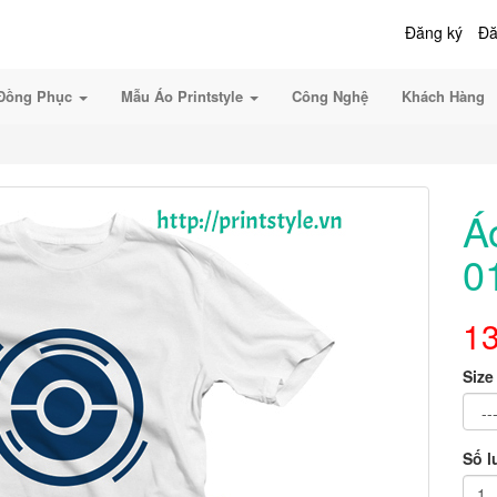
Đăng ký
Đă
Đồng Phục
Mẫu Áo Printstyle
Công Nghệ
Khách Hàng
Á
0
1
Size
Số 