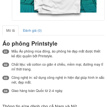
Mô tả
Đánh giá (0)
Áo phông Printstyle
Mẫu Áo phông mùa đông, áo phông hè đẹp mắt được thiết
01
kế độc quyền bởi Printstyle.
Chất liệu: vải cotton co giãn 4 chiều, mềm mại, đường may tỉ
02
mỉ thời trang.
Công nghệ in: sử dụng công nghệ in hiện đại giúp hình in sắc
03
nét, đẹp mắt.
Giao hàng toàn Quốc từ 2-4 ngày.
04
Thông tin size dành cho cả Nam và Nữ