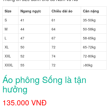
Size
Ngang ngực
Chiều dài áo
Cân nặng
S
41
61
35-50kg
M
44
64
50-58kg
L
47
67
58-65kg
XL
50
72
65-72kg
XXL
52
74
72-80kg
XXXL
55
72
>80kg
Áo phông Sống là tận
hưởng
135.000 VNĐ